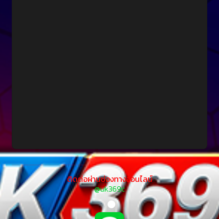
ติดต่อผ่านช่องทางออนไลน์
@uk369c
×