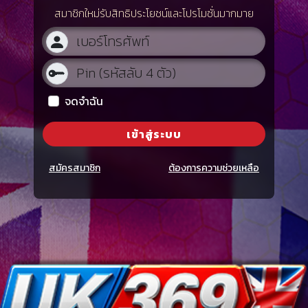
สมาชิกใหม่รับสิทธิประโยชน์และโปรโมชั่นมากมาย
จดจำฉัน
เข้าสู่ระบบ
สมัครสมาชิก
ต้องการความช่วยเหลือ